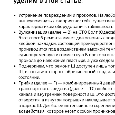
уделим в этой статье:
Устранение повреждений и проколов. На любо
вышеупомянутых «неприятностей», существен
характеристикам оборудования стабильность 
Вулканизация (далее — В) на СТО Болт (Одесс
Этот способ ремонта имеет два основных под
клейкой накладки, состоящей преимущественно
производится под воздействием высокой темп
единовременную и совместную В прокола и пл
прокола до наложения пластыря, а уже следо
Подчеркнем, что ремонт Ш доступен лишь тог
Ш, в составе которого обрезиненный корд или
состоянии.
Грибки (далее — Г) — комбинированный девай
транспортного средства (далее — ТС) любого 
канала и внутренней поверхности Ш. Это дост
отверстия, а изнутри покрышки накладывает 
в каркас Ш. Для более интенсивного скреплен
воздействия, которое несет с собой проникно