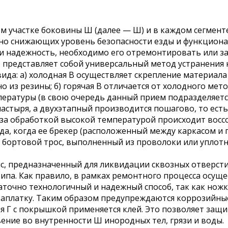
м участке боковины Ш (далее — Ш) и в каждом сегмен
но снижающих уровень безопасности езды и функциона
и надежность, необходимо его отремонтировать или за
а) представляет собой универсальный метод устранения
вида: а) холодная В осуществляет скрепление материал
 из резины; б) горячая В отличается от холодного мет
ературы (в свою очередь данный прием подразделяетс
астыря, а двухэтапный производится пошагово, то ест
м за обработкой высокой температурой происходит вос
да, когда ее брекер (расположенный между каркасом 
 бортовой трос, выполненный из проволоки или уплотн
с, предназначенный для ликвидации сквозных отверсти
типа. Как правило, в рамках ремонтного процесса осу
аточно технологичный и надежный способ, так как ножк
заплатку. Таким образом предупреждаются коррозийные
ия Г с покрышкой применяется клей. Это позволяет защи
вение во внутренности Ш инородных тел, грязи и воды.