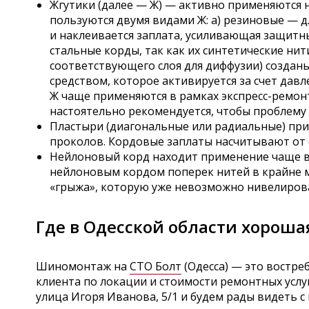
Жгутики (далее — Ж) — активно применяются н
пользуются двумя видами Ж: а) резиновые — д
и наклеивается заплата, усиливающая защитн
стальные корды, так как их синтетические ни
соответствующего слоя для диффузии) создан
средством, которое активируется за счет дав
Ж чаще применяются в рамках экспресс-ремонт
настоятельно рекомендуется, чтобы проблему
Пластыри (диагональные или радиальные) при
проколов. Кордовые заплаты насчитывают от 
Нейлоновый корд находит применение чаще вс
нейлоновым кордом поперек нитей в крайне м
«грыжа», которую уже невозможно нивелиров
Где в Одесской области хороша
Шиномонтаж на
СТО Болт
(Одесса) — это востр
клиента по локации и стоимости ремонтных услу
улица Игоря Иванова, 5/1 и будем рады видеть с