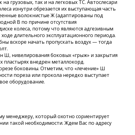
на грузовых, так и на легковых ТС. Автослесари
олеса изнутри обрезается их выступающая часть
клеенные волокнистые Ж (адаптированы под
лодной В по причине отсутствия
иске колеса, потому что являются адгезивным
в ходе длительного эксплуатационного периода.
бны вскоре начать пропускать воздух — тогда
лт.
н Ш, нивелирования боковых «грыж» и закрытия
х пластырях внедрен металлокорд.
орезе боковины. Отметим, что «лечение» Ш
ности пореза или прокола нередко выступает
вое оборудование.
ому менеджеру, который охотно сориентирует
нии такой необходимости. Ждем Вас по адресу