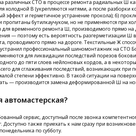
а различных СТО в процессе ремонта радиальных Ш как 
ля холодной В (укрепляются нитями, а после разборки к
ый эффект и герметичное устранение прокола); б) про
ти пропитаны бутилкаучуком, но не применяются при хо
ы для временного ремонта Ш, производимого прямо на д
ления — поэтому есть вероятность разгерметизации Ш 
а, проводимого прямо на дороге. Текстильные Ж спосо
 устранил профессиональный шиномонтажник на СТО Бо
меняются для ликвидации последствий порезов бокови
одного до пяти слоев нейлоновых кордов, а в некоторы
его для сглаживания последствий, возникающих при п
алой степени эффективно. В такой ситуации на поверх
ать — производится замена деформированной Ш на но
я автомастерская?
ебованный сервис, доступный после звонка компетентн
г. Доступно также приехать к нам сразу при возникнове
 понедельника по субботу.