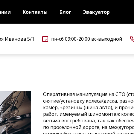
ании
Контакты
Блог
Эвакуатор
оря Иванова 5/1
пн-сб 09:00-20:00 вс-выходной
Оперативная манипуляция на СТО (ст
снятие/установку колеса/диска, разн
камер, «резины» (шина авто), и проч
работ, именуемый шиномонтаж колес.
весьма востребована, так как обесп
по проселочной дороге, на междугоро
скрипке без струн, на которой не по