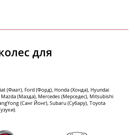
колес для
iat (Фиат)
Ford (Форд)
Honda (Хонда)
Hyundai
Mazda (Мазда)
Mercedes (Мерседес)
Mitsubishi
angYong (Санг Йонг)
Subaru (Субару)
Toyota
Сузуки)