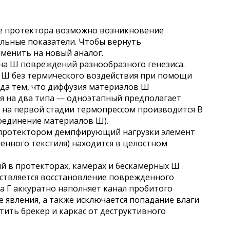
те протектора возможно возникновение
льные показатели. Чтобы вернуть
менить на новый аналог.
 на Ш повреждений разнообразного генезиса.
а Ш без термического воздействия при помощи
ода тем, что диффузия материалов Ш
я на два типа — одноэтапный предполагает
ь на первой стадии термопрессом производится В
соединение материалов Ш).
и протектором демпфирующий нагрузки элемент
енного текстиля) находится в целостном
й в протекторах, камерах и бескамерных Ш
ществляется восстановление поврежденного
а Г аккуратно наполняет канал пробитого
 явления, а также исключается попадание влаги
тить брекер и каркас от деструктивного