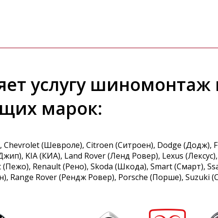
яет услугу шиномонтаж 
щих марок:
Chevrolet (Шевроле)
Citroen (Ситроен)
Dodge (Додж)
F
(Джип)
KIA (КИА)
Land Rover (Ленд Ровер)
Lexus (Лексус)
 (Пежо)
Renault (Рено)
Skoda (Шкода)
Smart (Смарт)
Ss
н)
Range Rover (Рендж Ровер)
Porsche (Порше)
Suzuki (